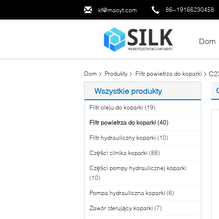
86--19166230458
kf@maoyt.com
Dom
C23
Dom
Produkty
Filtr powietrza do koparki
Wszystkie produkty
Filtr oleju do koparki
(19)
Filtr powietrza do koparki
(40)
Filtr hydrauliczny koparki
(10)
Części silnika koparki
(88)
Części pompy hydraulicznej koparki
(10)
Pompa hydrauliczna koparki
(6)
Zawór sterujący koparki
(7)