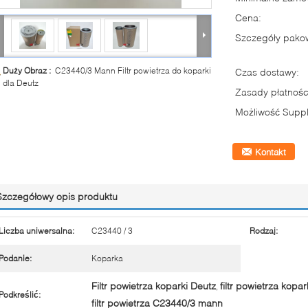
Cena:
Szczegóły pako
Duży Obraz :
C23440/3 Mann Filtr powietrza do koparki
Czas dostawy:
dla Deutz
Zasady płatnośc
Możliwość Suppl
Kontakt
Szczegółowy opis produktu
Liczba uniwersalna:
C23440 / 3
Rodzaj:
Podanie:
Koparka
Filtr powietrza koparki Deutz
filtr powietrza kopa
,
Podkreślić:
filtr powietrza C23440/3 mann