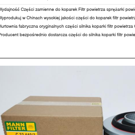
Wydajność Części zamienne do koparek Filtr powietrza sprężarki powi
Wyprodukuj w Chinach wysokiej jakości części do koparek filtr powiet
Hurtownia fabryczna oryginalnych części silnika koparki filtr powiet
Producent bezpośrednio dostarcza części do silnika koparki filtr powi