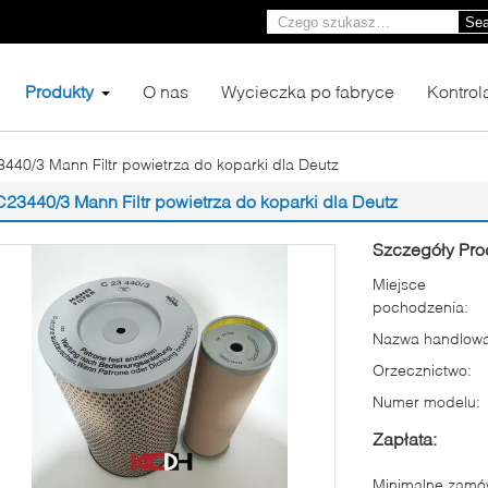
Sea
Produkty
O nas
Wycieczka po fabryce
Kontrol
440/3 Mann Filtr powietrza do koparki dla Deutz
C23440/3 Mann Filtr powietrza do koparki dla Deutz
Szczegóły Pro
Miejsce
pochodzenia:
Nazwa handlowa
Orzecznictwo:
Numer modelu:
Zapłata:
Minimalne zamów