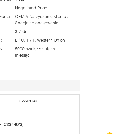
Negotiated Price
wania:
OEM // Na życzenie klienta /
Specjalne opakowanie
3-7 dni
i:
L / C, T / T, Western Union
y:
5000 sztuk / sztuk na
miesiąc
Filtr powietrza
rki C23440/3
,