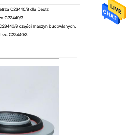
etrza C23440/3 dla Deutz
rza C23440/3.
rza C23440/3 części maszyn budowlanych.
etrza C23440/3.