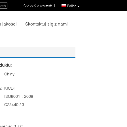
Poprosić o wycenę
|
rch
Polish
a jakości
Skontaktuj się z nami
duktu:
Chiny
:
KICDH
ISO9001：2008
C23440 / 3
ienie:
1 szt