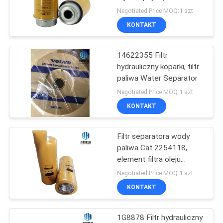
233-9856 do koparki
Negotiated Price MOQ:1 szt
KONTAKT
10
Części pompy
14622355 Filtr
hydrauliczny koparki, filtr
hydraulicznej
paliwa Water Separator
koparki
Negotiated Price MOQ:1 szt
KONTAKT
Filtr separatora wody
6
paliwa Cat 2254118,
Pompa hydrauliczna
element filtra oleju
hydraulicznego
Negotiated Price MOQ:1 szt
koparki
KONTAKT
1G8878 Filtr hydrauliczny