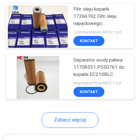
Filtr oleju koparki
10
17266182 Filtr oleju
hydrauliczna pompa
napędowego
8421230000 Kod HSHS
Communication MOQ:1 szt
zębata wewnętrzna
KONTAKT
Separator wody paliwa
11708551 P550761 do
koparki EC210BLC
9
Negotiated Price MOQ:1 szt
Pompa wodna
KONTAKT
koparki
Zobacz więcej