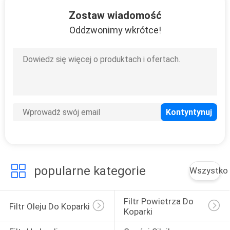
6
Zostaw wiadomość
Oddzwonimy wkrótce!
Silnik obrotu koparki
8
Części elektryczne
do koparek
popularne kategorie
Wszystko
Filtr Powietrza Do 
Filtr Oleju Do Koparki
Koparki