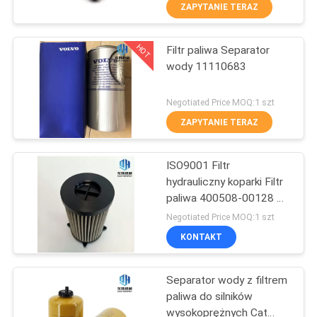
KONTROLA
ZAPYTANIE TERAZ
JAKOŚCI
HOT
Filtr paliwa Separator
13
wody 11110683
SITEMAP
Filtr hydrauliczny
Negotiated Price MOQ:1 szt
koparki
PRIVACY
ZAPYTANIE TERAZ
POLICY
ISO9001 Filtr
hydrauliczny koparki Filtr
paliwa 400508-00128 Do
92
Doosan
Negotiated Price MOQ:1 szt
Części silnika
KONTAKT
koparki
Separator wody z filtrem
paliwa do silników
wysokoprężnych Cat