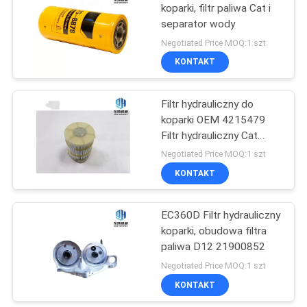
koparki, filtr paliwa Cat i
separator wody
7
Negotiated Price MOQ:1 szt
Zawór sterujący
KONTAKT
koparki
Filtr hydrauliczny do
koparki OEM 4215479
Filtr hydrauliczny Cat
Podstawa poliestrowa
Negotiated Price MOQ:1 szt
KONTAKT
5
Części silnika
EC360D Filtr hydrauliczny
koparki, obudowa filtra
jezdnego koparki
paliwa D12 21900852
Negotiated Price MOQ:1 szt
KONTAKT