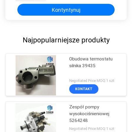
Kontyntynuj
Najpopularniejsze produkty
Obudowa termostatu
silnika 39435
Negotiated Price MOQ:1 szt
KONTAKT
Zespół pompy
wysokociśnieniowej
5264248
Negotiated Price MOQ:1 szt