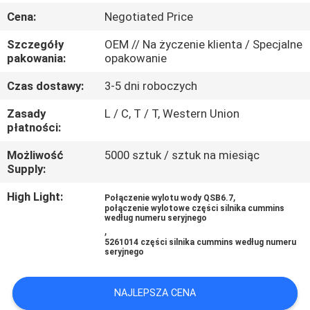
KONTROLA
Cena:
Negotiated Price
JAKOŚCI
Szczegóły
OEM // Na życzenie klienta / Specjalne
pakowania:
opakowanie
SITEMAP
Czas dostawy:
3-5 dni roboczych
Zasady
L / C, T / T, Western Union
PRIVACY
płatności:
POLICY
Możliwość
5000 sztuk / sztuk na miesiąc
Supply:
High Light:
,
Połączenie wylotu wody QSB6.7
połączenie wylotowe części silnika cummins
według numeru seryjnego
,
5261014 części silnika cummins według numeru
seryjnego
NAJLEPSZA CENA