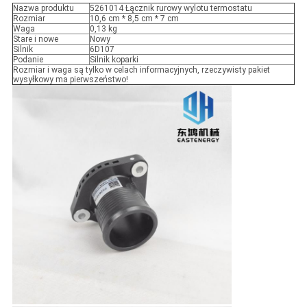
Nazwa produktu
5261014 Łącznik rurowy wylotu termostatu
Rozmiar
10,6 cm * 8,5 cm * 7 cm
Waga
0,13 kg
Stare i nowe
Nowy
Silnik
6D107
Podanie
Silnik koparki
Rozmiar i waga są tylko w celach informacyjnych, rzeczywisty pakiet
wysyłkowy ma pierwszeństwo!