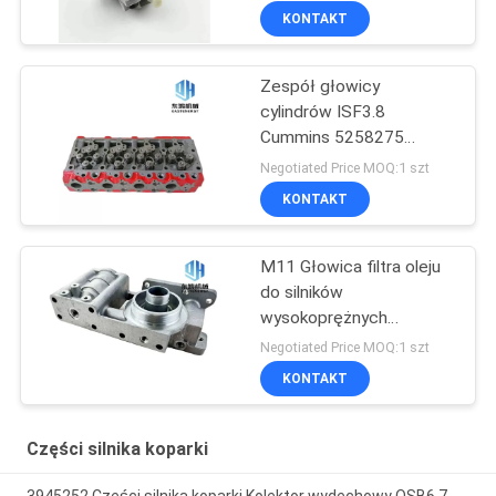
KONTAKT
Zespół głowicy
cylindrów ISF3.8
Cummins 5258275
5258276
Negotiated Price MOQ:1 szt
KONTAKT
M11 Głowica filtra oleju
do silników
wysokoprężnych
3102774 Do 455-7
Negotiated Price MOQ:1 szt
KONTAKT
Części silnika koparki