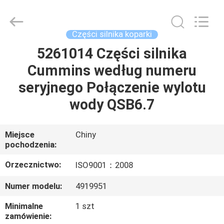
Silk
Road
Enterprise
Management
Services
Części silnika koparki
Co.,Ltd..
All
5261014 Części silnika
DOM
Rights
Reserved.
Cummins według numeru
PRODUKTY
seryjnego Połączenie wylotu
wody QSB6.7
O
NAS
Miejsce
Chiny
pochodzenia:
WYCIECZKA
Orzecznictwo:
ISO9001：2008
PO
Numer modelu:
4919951
FABRYCE
Minimalne
1 szt
zamówienie: