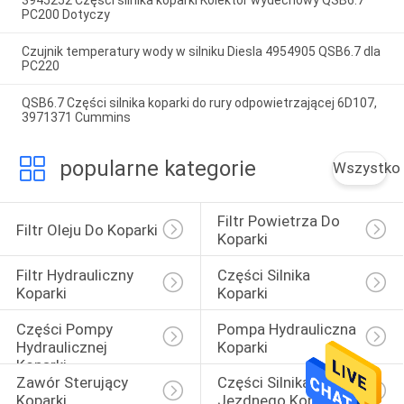
3945252 Części silnika koparki Kolektor wydechowy QSB6.7
PC200 Dotyczy
Czujnik temperatury wody w silniku Diesla 4954905 QSB6.7 dla
PC220
QSB6.7 Części silnika koparki do rury odpowietrzającej 6D107,
3971371 Cummins
popularne kategorie
Wszystko
Filtr Powietrza Do 
Filtr Oleju Do Koparki
Koparki
Filtr Hydrauliczny 
Części Silnika 
Koparki
Koparki
Części Pompy 
Pompa Hydrauliczna 
Hydraulicznej 
Koparki
Koparki
Zawór Sterujący 
Części Silnika 
Koparki
Jezdnego Koparki