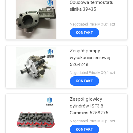
Obudowa termostatu
silnika 39435
Negotiated Price MOQ:1 szt
KONTAKT
Zespół pompy
wysokociśnieniowej
5264248
Negotiated Price MOQ:1 szt
KONTAKT
Zespół głowicy
cylindrów ISF3.8
Cummins 5258275
5258276
Negotiated Price MOQ:1 szt
KONTAKT