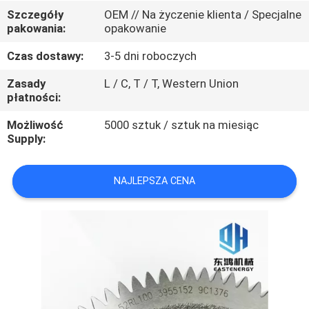
KONTROLA
Szczegóły
OEM // Na życzenie klienta / Specjalne
pakowania:
opakowanie
JAKOŚCI
Czas dostawy:
3-5 dni roboczych
SITEMAP
Zasady
L / C, T / T, Western Union
płatności:
PRIVACY
Możliwość
5000 sztuk / sztuk na miesiąc
Supply:
POLICY
NAJLEPSZA CENA