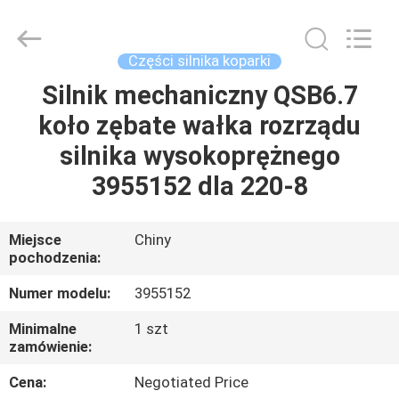
Silk
Road
Enterprise
Management
Services
Części silnika koparki
Co.,Ltd..
All
Silnik mechaniczny QSB6.7
DOM
Rights
Reserved.
koło zębate wałka rozrządu
PRODUKTY
silnika wysokoprężnego
3955152 dla 220-8
O
NAS
Miejsce
Chiny
pochodzenia:
WYCIECZKA
Numer modelu:
3955152
PO
Minimalne
1 szt
zamówienie:
FABRYCE
Cena:
Negotiated Price