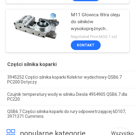
M11 Głowica filtra oleju
do silników
wysokoprężnych
3102774 Do 455-7
Negotiated Price MOQ:1 szt
KONTAKT
Części silnika koparki
3945252 Części silnika koparki Kolektor wydechowy QSB6.7
PC200 Dotyczy
Czujnik temperatury wody w silniku Diesla 4954905 QSB6.7 dla
PC220
QSB6.7 Części silnika koparki do rury odpowietrzającej 6D107,
3971371 Cummins
popularne kategorie
Wszystko