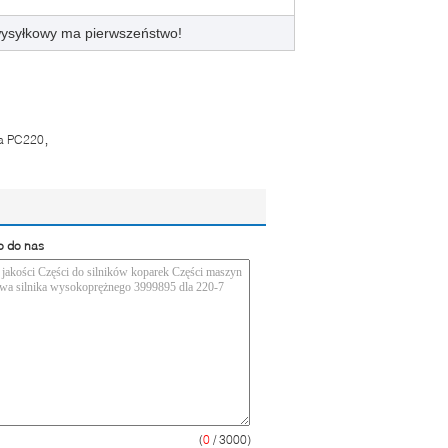
 wysyłkowy ma pierwszeństwo!
,
ka PC220
o do nas
(
0
/ 3000)