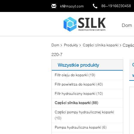
86--19166230458
kf@maoyt.com
Dom
Częśc
Dom
Produkty
Części silnika koparki
220-7
Wszystkie produkty
Filtr oleju do koparki
(19)
Filtr powietrza do koparki
(40)
Filtr hydrauliczny koparki
(10)
Części silnika koparki
(88)
Części pompy hydraulicznej koparki
(10)
Pompa hydrauliczna koparki
(6)