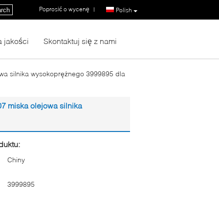
Poprosić o wycenę
|
rch
Polish
a jakości
Skontaktuj się z nami
wa silnika wysokoprężnego 3999895 dla
 miska olejowa silnika
duktu:
Chiny
3999895