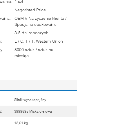
ienie:
1 szt
Negotiated Price
wania:
OEM // Na życzenie klienta /
Specjalne opakowanie
3-5 dni roboczych
i:
L / C, T / T, Western Union
y:
5000 sztuk / sztuk na
miesiąc
Silnik wysokoprężny
u:
3999895 Miska olejowa
13,61 kg