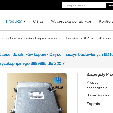
Sea
Produkty
O nas
Wycieczka po fabryce
Kontrol
i do silników koparek Części maszyn budowlanych 6D107 miska olejo
Części do silników koparek Części maszyn budowlanych 6D107
wysokoprężnego 3999895 dla 220-7
Szczegóły Pro
Miejsce
pochodzenia:
Numer modelu:
Zapłata: