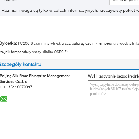
Rozmiar i waga są tylko w celach informacyjnych, rzeczywisty pakiet
,
Etykietka:
PC200-8 cummins wtryskiwacz paliwa
czujnik temperatury wody silni
zujnik temperatury wody silnika QSB6.7;
Szczegóły kontaktu
Beijing Silk Road Enterprise Management
Wyślij zapytanie bezpośredni
Services Co.,Ltd.
Tel:
15112670997