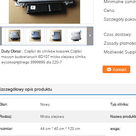
Minimalne zamów
Cena:
Szczegóły pako
Czas dostawy:
Zasady płatnośc
Duży Obraz :
Części do silników koparek Części
Możliwość Suppl
maszyn budowlanych 6D107 miska olejowa silnika
wysokoprężnego 3999895 dla 220-7
Kontakt
Szczegółowy opis produktu
Stan:
Nowy
Typ silnika:
Rodzaj:
Miska olejowa
Nazwa produkt
rozmiar:
44 cm * 40 cm * 120 cm
waga: