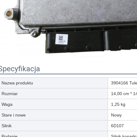
Specyfikacja
Nazwa produktu
3904166 Tule
Rozmiar
14,00 cm * 1
Waga
1,25 kg
Stare i nowe
Nowy
Silnik
6D107
Podanie
Silnik koparki