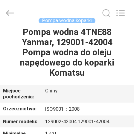
Silk
Road
Enterprise
Management
Services
Pompa wodna koparki
Co.,Ltd..
All
Pompa wodna 4TNE88
DOM
Rights
Reserved.
Yanmar, 129001-42004
PRODUKTY
Pompa wodna do oleju
napędowego do koparki
O
Komatsu
NAS
Miejsce
Chiny
pochodzenia:
WYCIECZKA
PO
Orzecznictwo:
ISO9001：2008
FABRYCE
Numer modelu:
129002-42004 129001-42004
Minimalne
1 szt