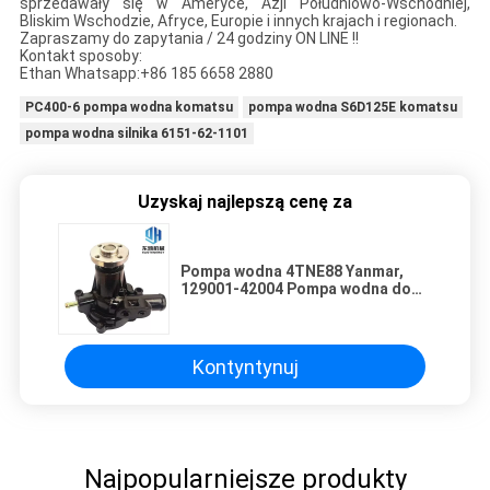
sprzedawały się w Ameryce, Azji Południowo-Wschodniej,
Bliskim Wschodzie, Afryce, Europie i innych krajach i regionach.
Zapraszamy do zapytania / 24 godziny ON LINE !!
Kontakt sposoby:
Ethan Whatsapp:+86 185 6658 2880
PC400-6 pompa wodna komatsu
pompa wodna S6D125E komatsu
pompa wodna silnika 6151-62-1101
Uzyskaj najlepszą cenę za
Pompa wodna 4TNE88 Yanmar,
129001-42004 Pompa wodna do
oleju napędowego do koparki
Komatsu
Kontyntynuj
Najpopularniejsze produkty