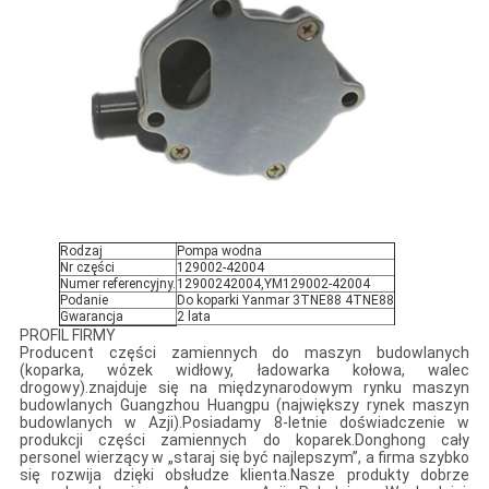
Rodzaj
Pompa wodna
Nr części
129002-42004
Numer referencyjny.
12900242004,YM129002-42004
Podanie
Do koparki Yanmar 3TNE88 4TNE88
Gwarancja
2 lata
PROFIL FIRMY
Producent części zamiennych do maszyn budowlanych
(koparka, wózek widłowy, ładowarka kołowa, walec
drogowy).znajduje się na międzynarodowym rynku maszyn
budowlanych Guangzhou Huangpu (największy rynek maszyn
budowlanych w Azji).Posiadamy 8-letnie doświadczenie w
produkcji części zamiennych do koparek.Donghong cały
personel wierzący w „staraj się być najlepszym”, a firma szybko
się rozwija dzięki obsłudze klienta.Nasze produkty dobrze