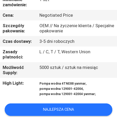
KONTROLA
zamówienie:
JAKOŚCI
Cena:
Negotiated Price
Szczegóły
OEM // Na życzenie klienta / Specjalne
SITEMAP
pakowania:
opakowanie
Czas dostawy:
3-5 dni roboczych
PRIVACY
Zasady
L / C, T / T, Western Union
POLICY
płatności:
Możliwość
5000 sztuk / sztuk na miesiąc
Supply:
High Light:
,
Pompa wodna 4TNE88 yanmar
,
pompa wodna 129001-42004
pompa wodna 129001-42004 yanmar;
NAJLEPSZA CENA